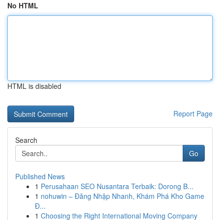
No HTML
HTML is disabled
Report Page
Search
Go
Published News
1
Perusahaan SEO Nusantara Terbaik: Dorong B...
1
nohuwin – Đăng Nhập Nhanh, Khám Phá Kho Game
Đ...
1
Choosing the Right International Moving Company