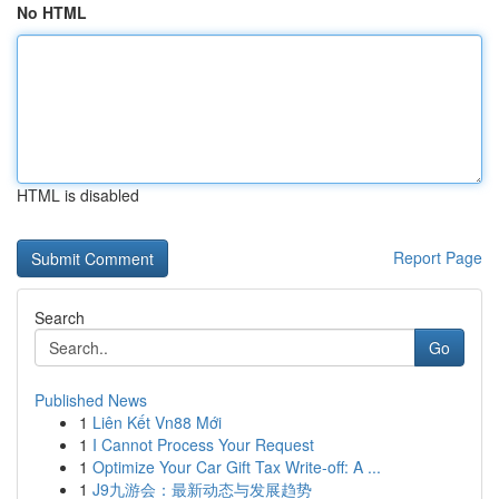
No HTML
HTML is disabled
Report Page
Search
Go
Published News
1
Liên Kết Vn88 Mới
1
I Cannot Process Your Request
1
Optimize Your Car Gift Tax Write-off: A ...
1
J9九游会：最新动态与发展趋势