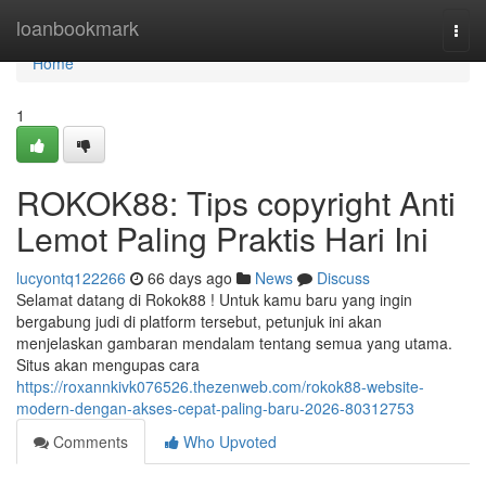
Home
loanbookmark
Togg
navi
Home
1
ROKOK88: Tips copyright Anti
Lemot Paling Praktis Hari Ini
lucyontq122266
66 days ago
News
Discuss
Selamat datang di Rokok88 ! Untuk kamu baru yang ingin
bergabung judi di platform tersebut, petunjuk ini akan
menjelaskan gambaran mendalam tentang semua yang utama.
Situs akan mengupas cara
https://roxannkivk076526.thezenweb.com/rokok88-website-
modern-dengan-akses-cepat-paling-baru-2026-80312753
Comments
Who Upvoted