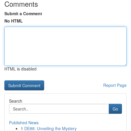
Comments
Submit a Comment
No HTML
HTML is disabled
Report Page
Search
Go
Published News
1
DE88: Unveiling the Mystery