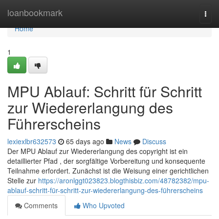
Home
loanbookmark
Togg
navi
Home
1
MPU Ablauf: Schritt für Schritt
zur Wiedererlangung des
Führerscheins
lexiexlbr632573
65 days ago
News
Discuss
Der MPU Ablauf zur Wiedererlangung des copyright ist ein
detaillierter Pfad , der sorgfältige Vorbereitung und konsequente
Teilnahme erfordert. Zunächst ist die Weisung einer gerichtlichen
Stelle zur
https://aronlggt023823.blogthisbiz.com/48782382/mpu-
ablauf-schritt-für-schritt-zur-wiedererlangung-des-führerscheins
Comments
Who Upvoted