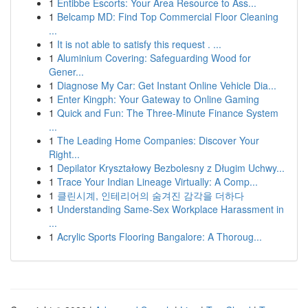
1
Entibbe Escorts: Your Area Resource to Ass...
1
Belcamp MD: Find Top Commercial Floor Cleaning
...
1
It is not able to satisfy this request . ...
1
Aluminium Covering: Safeguarding Wood for
Gener...
1
Diagnose My Car: Get Instant Online Vehicle Dia...
1
Enter Kingph: Your Gateway to Online Gaming
1
Quick and Fun: The Three-Minute Finance System
...
1
The Leading Home Companies: Discover Your
Right...
1
Depilator Kryształowy Bezbolesny z Długim Uchwy...
1
Trace Your Indian Lineage Virtually: A Comp...
1
클린시계, 인테리어의 숨겨진 감각을 더하다
1
Understanding Same-Sex Workplace Harassment in
...
1
Acrylic Sports Flooring Bangalore: A Thoroug...