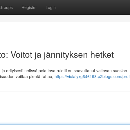
Groups
Register
Login
: Voitot ja jännityksen hetket
ja erityisesti netissä pelattava ruletti on saavuttanut valtavan suosion.
uuden voittaa pientä rahaa,
https://violaiyxg646198.p2blogs.com/prof