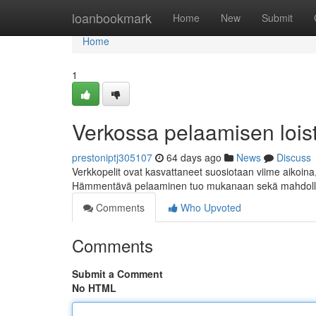
Home
loanbookmark
Home
New
Submit
Home
1
Verkossa pelaamisen loisto
prestoniptj305107
64 days ago
News
Discuss
Verkkopelit ovat kasvattaneet suosiotaan viime aikoina, 
Hämmentävä pelaaminen tuo mukanaan sekä mahdollis
Comments
Who Upvoted
Comments
Submit a Comment
No HTML