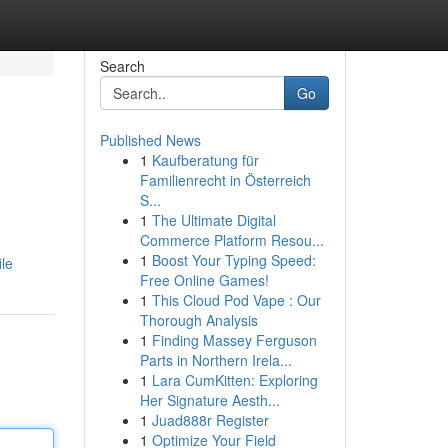
Search
Go
Published News
1
Kaufberatung für
Familienrecht in Österreich
S...
1
The Ultimate Digital
Commerce Platform Resou...
1
Boost Your Typing Speed:
ile
Free Online Games!
1
This Cloud Pod Vape : Our
Thorough Analysis
1
Finding Massey Ferguson
Parts in Northern Irela...
1
Lara CumKitten: Exploring
Her Signature Aesth...
1
Juad888r Register
1
Optimize Your Field