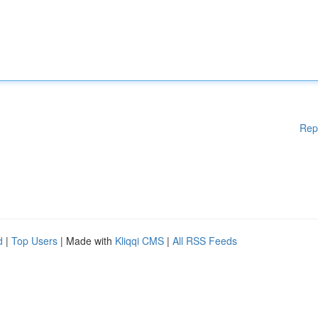
Rep
d
|
Top Users
| Made with
Kliqqi CMS
|
All RSS Feeds