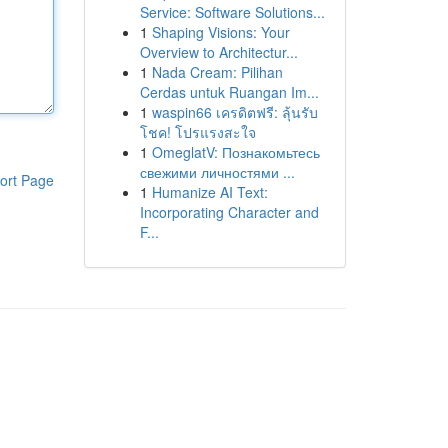
Service: Software Solutions...
1
Shaping Visions: Your
Overview to Architectur...
1
Nada Cream: Pilihan
Cerdas untuk Ruangan Im...
1
waspin66 เครดิตฟรี: ลุ้นรับ
โชค! โปรแรงสะใจ
1
OmeglatV: Познакомьтесь
свежими личностями ...
ort Page
1
Humanize AI Text:
Incorporating Character and
F...