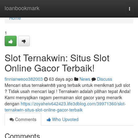
Home
loanbookmark
Togg
navi
Home
1
Slot Ternakwin: Situs Slot
Online Gacor Terbaik!
finnianweoo382003
63 days ago
News
Discuss
Mencari situs ternakwin88 yang terbaik untuk menikmati judi slot
? Tidak usah mencari lagi ! Ternakwin adalah pilihan tepat Anda!
Kami menyajikan ragam permainan slot gacor yang menarik
dengan
https://zoyaheiv642423.life3dblog.com/39971360/slot-
ternakwin-situs-slot-online-gacor-terbaik
Comments
Who Upvoted
Comments