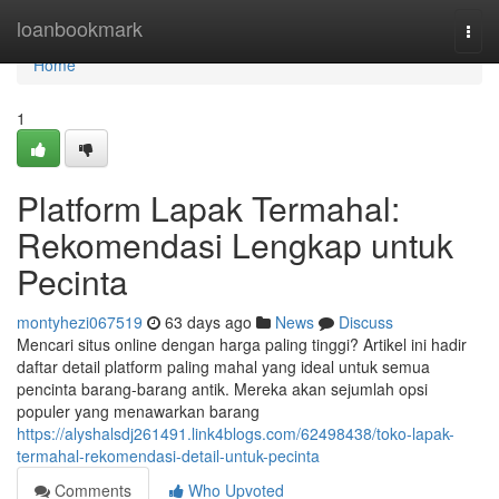
Home
loanbookmark
Togg
navi
Home
1
Platform Lapak Termahal:
Rekomendasi Lengkap untuk
Pecinta
montyhezi067519
63 days ago
News
Discuss
Mencari situs online dengan harga paling tinggi? Artikel ini hadir
daftar detail platform paling mahal yang ideal untuk semua
pencinta barang-barang antik. Mereka akan sejumlah opsi
populer yang menawarkan barang
https://alyshalsdj261491.link4blogs.com/62498438/toko-lapak-
termahal-rekomendasi-detail-untuk-pecinta
Comments
Who Upvoted