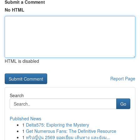
Submit a Comment
No HTML
HTML is disabled
Report Page
Search
Go
Published News
1
Delta575: Exploring the Mystery
1
Get Numerous Fans: The Definitive Resource
1
ทริปญี่ปุ่น 2569 ยอดเยี่ยม เส้นทาง และยังม...