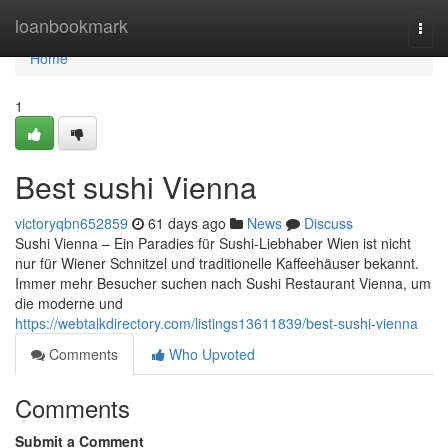
Home
loanbookmark
Togg
navi
Home
1
Best sushi Vienna
victoryqbn652859
61 days ago
News
Discuss
Sushi Vienna – Ein Paradies für Sushi-Liebhaber Wien ist nicht
nur für Wiener Schnitzel und traditionelle Kaffeehäuser bekannt.
Immer mehr Besucher suchen nach Sushi Restaurant Vienna, um
die moderne und
https://webtalkdirectory.com/listings13611839/best-sushi-vienna
Comments
Who Upvoted
Comments
Submit a Comment