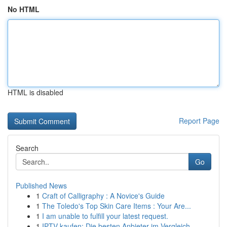
No HTML
HTML is disabled
Report Page
Search
Go
Published News
1
Craft of Calligraphy : A Novice's Guide
1
The Toledo's Top Skin Care Items : Your Are...
1
I am unable to fulfill your latest request.
1
IPTV kaufen: Die besten Anbieter im Vergleich