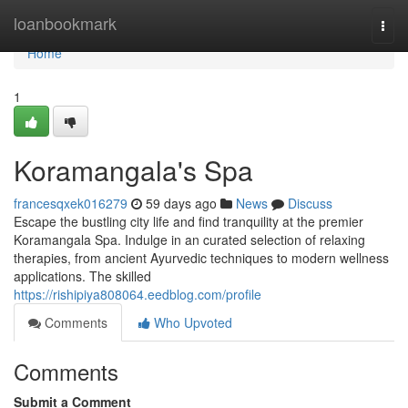
Home
loanbookmark
Togg
navi
Home
1
Koramangala's Spa
francesqxek016279
59 days ago
News
Discuss
Escape the bustling city life and find tranquility at the premier
Koramangala Spa. Indulge in an curated selection of relaxing
therapies, from ancient Ayurvedic techniques to modern wellness
applications. The skilled
https://rishipiya808064.eedblog.com/profile
Comments
Who Upvoted
Comments
Submit a Comment