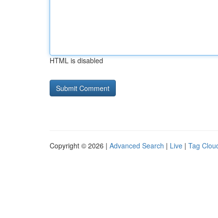
HTML is disabled
Copyright © 2026 |
Advanced Search
|
Live
|
Tag Clou