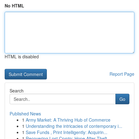
No HTML
HTML is disabled
Report Page
Search
Go
Published News
1
Army Market: A Thriving Hub of Commerce
1
Understanding the intricacies of contemporary i...
1
Save Funds , Print Intelligently: Acquirin...
1
Recovering Lost Crypto: Hope After Theft