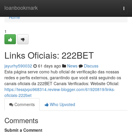
Home
loanbookmark
Togg
navi
Home
1
Links Oficiais: 222BET
jayurhy590032
61 days ago
News
Discuss
Esta página serve como hub oficial de verificação das nossas
redes e perfis externos, garantindo que você está seguindo os
canais oficiais da 222BET Canais Verificados: Website Oficial:
https://tessjvpo968314.review-blogger.com/61920819/links-
oficiais-222bet
Comments
Who Upvoted
Comments
Submit a Comment