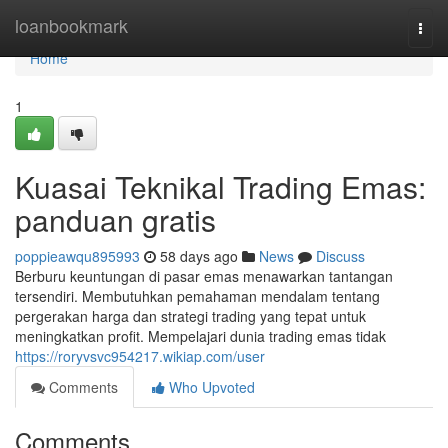
Home
loanbookmark
Togg
navi
Home
1
Kuasai Teknikal Trading Emas:
panduan gratis
poppieawqu895993
58 days ago
News
Discuss
Berburu keuntungan di pasar emas menawarkan tantangan
tersendiri. Membutuhkan pemahaman mendalam tentang
pergerakan harga dan strategi trading yang tepat untuk
meningkatkan profit. Mempelajari dunia trading emas tidak
https://roryvsvc954217.wikiap.com/user
Comments
Who Upvoted
Comments