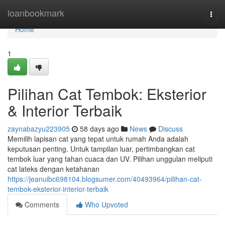
Home
loanbookmark
Togg
navi
Home
1
Pilihan Cat Tembok: Eksterior
& Interior Terbaik
zaynabazyu223905
58 days ago
News
Discuss
Memilih lapisan cat yang tepat untuk rumah Anda adalah
keputusan penting. Untuk tampilan luar, pertimbangkan cat
tembok luar yang tahan cuaca dan UV. Pilihan unggulan meliputi
cat lateks dengan ketahanan
https://jeanuibc698104.blogsumer.com/40493964/pilihan-cat-
tembok-eksterior-interior-terbaik
Comments
Who Upvoted