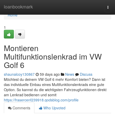
Home
loanbookmark
Togg
navi
Home
1
Montieren
Multifunktionslenkrad im VW
Golf 6
shaunalcoy130867
59 days ago
News
Discuss
Möchtest du deinem VW Golf 6 mehr Komfort bieten? Dann ist
das individuelle Einbau eines Multifunktionslenkrads eine gute
Option. So kannst du die wichtigsten Fahrzeugfunktionen direkt
am Lenkrad bedienen und somit
https://frasercenf239918.qodsblog.com/profile
Comments
Who Upvoted