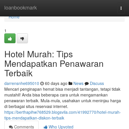
Home
loanbookmark
Togg
navi
Home
1
Hotel Murah: Tips
Mendapatkan Penawaran
Terbaik
darrensnhe695010
60 days ago
News
Discuss
Mencari penginapan hemat bisa menjadi tantangan, tetapi tidak
mustahil! Anda bisa beberapa cara untuk mengamankan
penawaran terbaik. Mula-mula, usahakan untuk meninjau harga
di berbagai situs reservasi internet.
https://berthapihw768529.blogsvila.com/41992770/hotel-murah-
tips-mendapatkan-diskon-terbaik
Comments
Who Upvoted