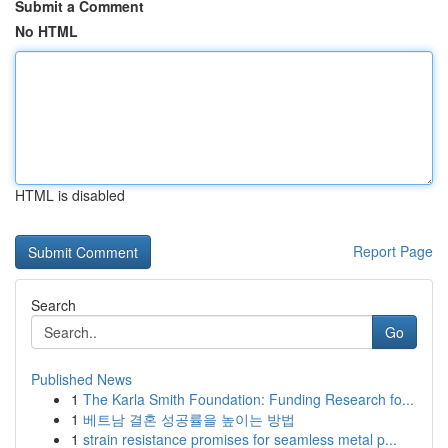
Submit a Comment
No HTML
HTML is disabled
Report Page
Search
Go
Published News
1
The Karla Smith Foundation: Funding Research fo...
1
베트남 결혼 성공률을 높이는 방법
1
strain resistance promises for seamless metal p...