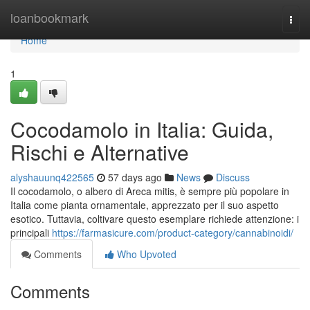
Home
loanbookmark
Togg
navi
Home
1
Cocodamolo in Italia: Guida,
Rischi e Alternative
alyshauunq422565
57 days ago
News
Discuss
Il cocodamolo, o albero di Areca mitis, è sempre più popolare in
Italia come pianta ornamentale, apprezzato per il suo aspetto
esotico. Tuttavia, coltivare questo esemplare richiede attenzione: i
principali
https://farmasicure.com/product-category/cannabinoidi/
Comments
Who Upvoted
Comments