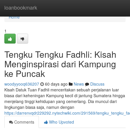
Home
loanbookmark
Home
1
Tengku Tengku Fadhli: Kisah
Menginspirasi dari Kampung
ke Puncak
woodyyooq636207
60 days ago
News
Discuss
Kisah Datuk Tuan Fadhli menceritakan sebuah perjalanan luar
biasa dari keheningan Kampung kecil di jantung Sumatera hingga
menjelang tinggi kehidupan yang cemerlang. Dia muncul dari
lingkungan biasa saja, namun dengan
https://darrenvqdr229292.nytechwiki.com/291569/tengku_tengku_
Comments
Who Upvoted