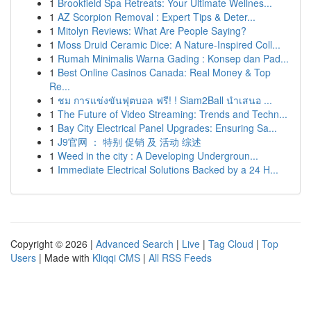
1
Brookfield Spa Retreats: Your Ultimate Wellnes...
1
AZ Scorpion Removal : Expert Tips & Deter...
1
Mitolyn Reviews: What Are People Saying?
1
Moss Druid Ceramic Dice: A Nature-Inspired Coll...
1
Rumah Minimalis Warna Gading : Konsep dan Pad...
1
Best Online Casinos Canada: Real Money & Top
Re...
1
ชม การแข่งขันฟุตบอล ฟรี! ! Siam2Ball นำเสนอ ...
1
The Future of Video Streaming: Trends and Techn...
1
Bay City Electrical Panel Upgrades: Ensuring Sa...
1
J9官网 ： 特别 促销 及 活动 综述
1
Weed in the city : A Developing Undergroun...
1
Immediate Electrical Solutions Backed by a 24 H...
Copyright © 2026 |
Advanced Search
|
Live
|
Tag Cloud
|
Top
Users
| Made with
Kliqqi CMS
|
All RSS Feeds