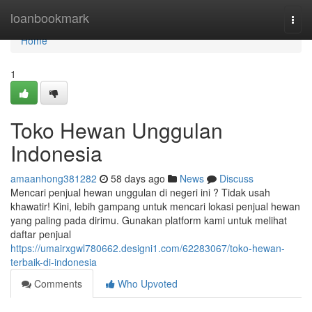
Home
loanbookmark
Togg
navi
Home
1
Toko Hewan Unggulan
Indonesia
amaanhong381282
58 days ago
News
Discuss
Mencari penjual hewan unggulan di negeri ini ? Tidak usah
khawatir! Kini, lebih gampang untuk mencari lokasi penjual hewan
yang paling pada dirimu. Gunakan platform kami untuk melihat
daftar penjual
https://umairxgwl780662.designi1.com/62283067/toko-hewan-
terbaik-di-indonesia
Comments
Who Upvoted