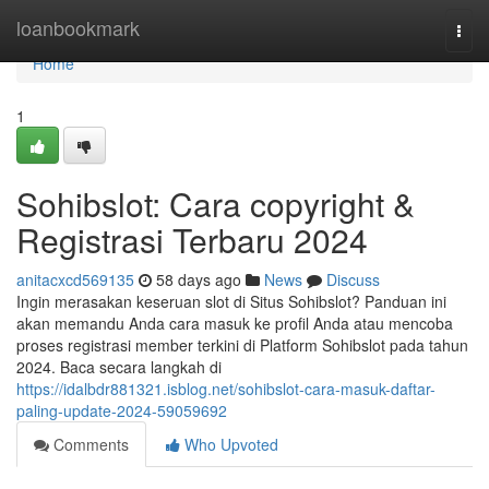
Home
loanbookmark
Togg
navi
Home
1
Sohibslot: Cara copyright &
Registrasi Terbaru 2024
anitacxcd569135
58 days ago
News
Discuss
Ingin merasakan keseruan slot di Situs Sohibslot? Panduan ini
akan memandu Anda cara masuk ke profil Anda atau mencoba
proses registrasi member terkini di Platform Sohibslot pada tahun
2024. Baca secara langkah di
https://idalbdr881321.isblog.net/sohibslot-cara-masuk-daftar-
paling-update-2024-59059692
Comments
Who Upvoted