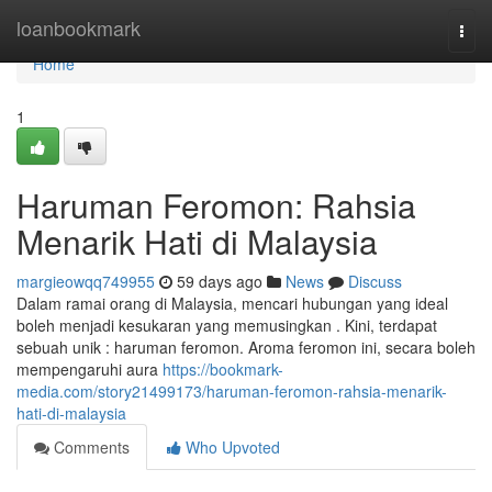
Home
loanbookmark
Togg
navi
Home
1
Haruman Feromon: Rahsia
Menarik Hati di Malaysia
margieowqq749955
59 days ago
News
Discuss
Dalam ramai orang di Malaysia, mencari hubungan yang ideal
boleh menjadi kesukaran yang memusingkan . Kini, terdapat
sebuah unik : haruman feromon. Aroma feromon ini, secara boleh
mempengaruhi aura
https://bookmark-
media.com/story21499173/haruman-feromon-rahsia-menarik-
hati-di-malaysia
Comments
Who Upvoted