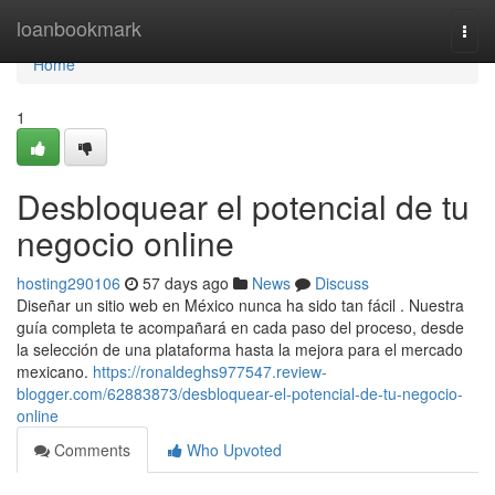
Home
loanbookmark
Togg
navi
Home
1
Desbloquear el potencial de tu
negocio online
hosting290106
57 days ago
News
Discuss
Diseñar un sitio web en México nunca ha sido tan fácil . Nuestra
guía completa te acompañará en cada paso del proceso, desde
la selección de una plataforma hasta la mejora para el mercado
mexicano.
https://ronaldeghs977547.review-
blogger.com/62883873/desbloquear-el-potencial-de-tu-negocio-
online
Comments
Who Upvoted