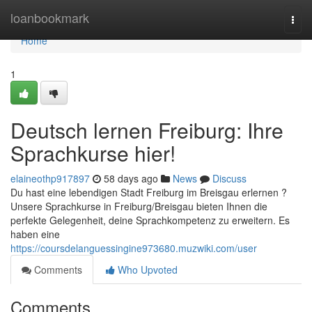
Home
loanbookmark
Togg
navi
Home
1
Deutsch lernen Freiburg: Ihre
Sprachkurse hier!
elaineothp917897
58 days ago
News
Discuss
Du hast eine lebendigen Stadt Freiburg im Breisgau erlernen ?
Unsere Sprachkurse in Freiburg/Breisgau bieten Ihnen die
perfekte Gelegenheit, deine Sprachkompetenz zu erweitern. Es
haben eine
https://coursdelanguessingine973680.muzwiki.com/user
Comments
Who Upvoted
Comments