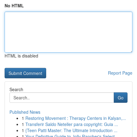
No HTML
HTML is disabled
Report Page
Search
Go
Published News
1
Restoring Movement : Therapy Centers in Kalyan,...
1
Transferir Saldo Neteller para copyright: Guia ...
1
{Teen Patti Master: The Ultimate Introduction ...
1
Your Definitive Guide to Jolly Rancher's Select...