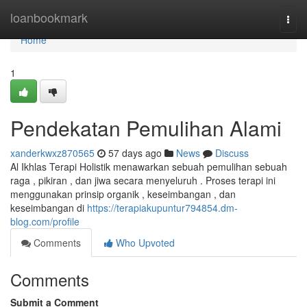
Home
loanbookmark
Togg
navi
Home
1
Pendekatan Pemulihan Alami
xanderkwxz870565
57 days ago
News
Discuss
Al Ikhlas Terapi Holistik menawarkan sebuah pemulihan sebuah
raga , pikiran , dan jiwa secara menyeluruh . Proses terapi ini
menggunakan prinsip organik , keseimbangan , dan
keseimbangan di
https://terapiakupuntur794854.dm-
blog.com/profile
Comments
Who Upvoted
Comments
Submit a Comment