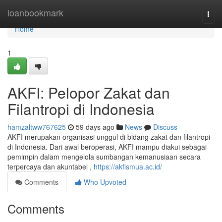
Home
loanbookmark
Togg
navi
Home
1
AKFI: Pelopor Zakat dan
Filantropi di Indonesia
hamzaltww767625
59 days ago
News
Discuss
AKFI merupakan organisasi unggul di bidang zakat dan filantropi
di Indonesia. Dari awal beroperasi, AKFI mampu diakui sebagai
pemimpin dalam mengelola sumbangan kemanusiaan secara
terpercaya dan akuntabel ,
https://akfismua.ac.id/
Comments
Who Upvoted
Comments