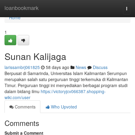
Home
loanbookmark
Togg
navi
Home
1
Sunan Kalijaga
larissambrj061825
58 days ago
News
Discuss
Berpusat di Samarinda, Universitas Islam Kalimantan Serumpun
merupakan salah satu perguruan tinggi terkemuka di Kalimantan
Timur. Perguruan tinggi ini menyediakan berbagai program studi
dalam bidang ilmu
https://victoryjcv066387.shopping-
wiki.com/user
Comments
Who Upvoted
Comments
Submit a Comment