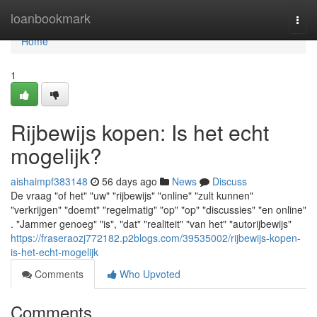
Home
loanbookmark
Togg
navi
Home
1
Rijbewijs kopen: Is het echt
mogelijk?
aishaimpf383148
56 days ago
News
Discuss
De vraag "of het" "uw" "rijbewijs" "online" "zult kunnen"
"verkrijgen" "doemt" "regelmatig" "op" "op" "discussies" "en online"
. "Jammer genoeg" "is", "dat" "realiteit" "van het" "autorijbewijs"
https://fraseraozj772182.p2blogs.com/39535002/rijbewijs-kopen-
is-het-echt-mogelijk
Comments
Who Upvoted
Comments