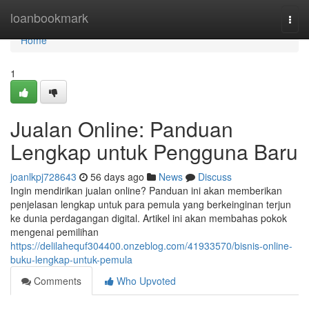
Home
loanbookmark
Togg
navi
Home
1
Jualan Online: Panduan
Lengkap untuk Pengguna Baru
joanlkpj728643
56 days ago
News
Discuss
Ingin mendirikan jualan online? Panduan ini akan memberikan
penjelasan lengkap untuk para pemula yang berkeinginan terjun
ke dunia perdagangan digital. Artikel ini akan membahas pokok
mengenai pemilihan
https://delilahequf304400.onzeblog.com/41933570/bisnis-online-
buku-lengkap-untuk-pemula
Comments
Who Upvoted