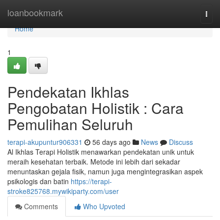
Home
loanbookmark
Togg
navi
Home
1
Pendekatan Ikhlas
Pengobatan Holistik : Cara
Pemulihan Seluruh
terapi-akupuntur906331
56 days ago
News
Discuss
Al Ikhlas Terapi Holistik menawarkan pendekatan unik untuk
meraih kesehatan terbaik. Metode ini lebih dari sekadar
menuntaskan gejala fisik, namun juga mengintegrasikan aspek
psikologis dan batin
https://terapi-
stroke825768.mywikiparty.com/user
Comments
Who Upvoted