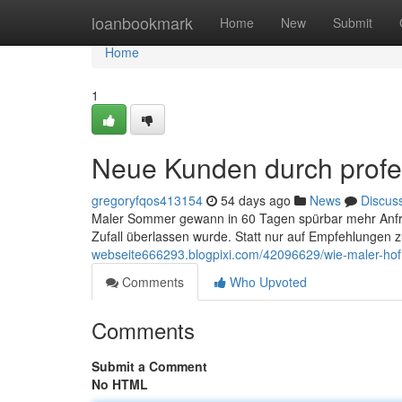
Home
loanbookmark
Home
New
Submit
Home
1
Neue Kunden durch profe
gregoryfqos413154
54 days ago
News
Discus
Maler Sommer gewann in 60 Tagen spürbar mehr Anfra
Zufall überlassen wurde. Statt nur auf Empfehlungen z
webseite666293.blogpixi.com/42096629/wie-maler-ho
Comments
Who Upvoted
Comments
Submit a Comment
No HTML