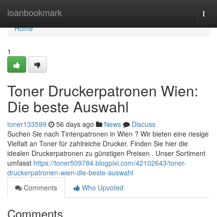
Home
loanbookmark
Togg
navi
Home
1
Toner Druckerpatronen Wien:
Die beste Auswahl
toner133599
56 days ago
News
Discuss
Suchen Sie nach Tintenpatronen in Wien ? Wir bieten eine riesige
Vielfalt an Toner für zahlreiche Drucker. Finden Sie hier die
idealen Druckerpatronen zu günstigen Preisen . Unser Sortiment
umfasst
https://toner509784.blogpixi.com/42102643/toner-
druckerpatronen-wien-die-beste-auswahl
Comments
Who Upvoted
Comments