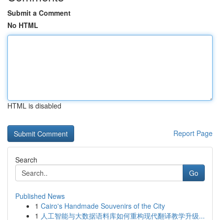
Submit a Comment
No HTML
HTML is disabled
Report Page
Search
Go
Published News
1
Cairo's Handmade Souvenirs of the City
1
人工智能与大数据语料库如何重构现代翻译教学升级...