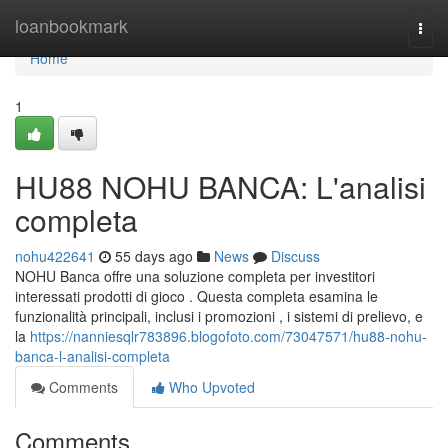
Home
loanbookmark
Togg
navi
Home
1
HU88 NOHU BANCA: L'analisi
completa
nohu422641
55 days ago
News
Discuss
NOHU Banca offre una soluzione completa per investitori
interessati prodotti di gioco . Questa completa esamina le
funzionalità principali, inclusi i promozioni , i sistemi di prelievo, e
la
https://nanniesqlr783896.blogofoto.com/73047571/hu88-nohu-
banca-l-analisi-completa
Comments
Who Upvoted
Comments