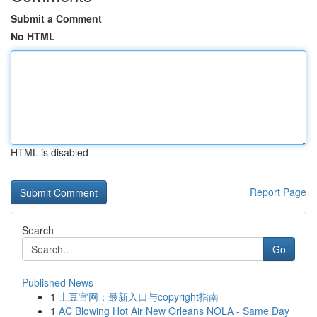
Submit a Comment
No HTML
HTML is disabled
Report Page
Search
Go
Published News
1
土豆官网：最新入口与copyright指南
1
AC Blowing Hot Air New Orleans NOLA - Same Day