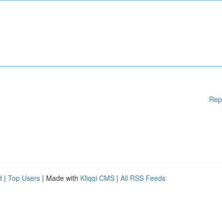
Rep
d
|
Top Users
| Made with
Kliqqi CMS
|
All RSS Feeds