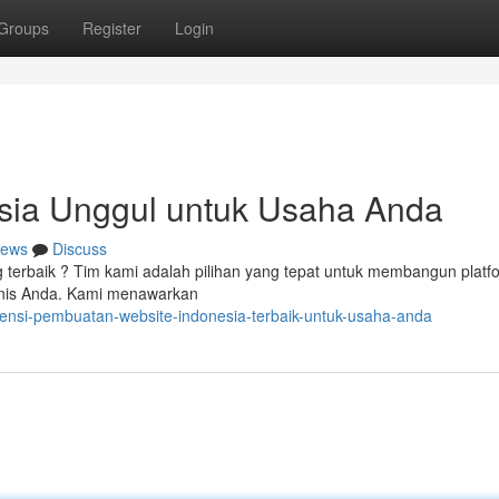
Groups
Register
Login
sia Unggul untuk Usaha Anda
ews
Discuss
 terbaik ? Tim kami adalah pilihan yang tepat untuk membangun platf
snis Anda. Kami menawarkan
gensi-pembuatan-website-indonesia-terbaik-untuk-usaha-anda