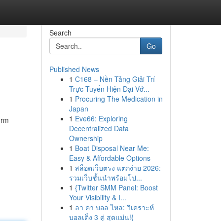
Search
Go
Published News
1
C168 – Nền Tảng Giải Trí
Trực Tuyến Hiện Đại Vớ...
1
Procuring The Medication in
Japan
1
Eve66: Exploring
orm
Decentralized Data
Ownership
1
Boat Disposal Near Me:
Easy & Affordable Options
1
สล็อตเว็บตรง แตกง่าย 2026:
รวมเว็บชั้นนำพร้อมโป...
1
{Twitter SMM Panel: Boost
Your Visibility & I...
1
ลา คา บอล ไหล: วิเคราะห์
บอลเต็ง 3 คู่ สุดแม่น!{