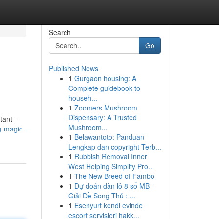
Search
Go
Published News
1
Gurgaon housing: A
Complete guidebook to
househ...
1
Zoomers Mushroom
Dispensary: A Trusted
rtant –
Mushroom...
g-magic-
1
Belawantoto: Panduan
Lengkap dan copyright Terb...
1
Rubbish Removal Inner
West Helping Simplify Pro...
1
The New Breed of Fambo
1
Dự đoán dàn lô 8 số MB –
Giải Đề Song Thủ : ...
1
Esenyurt kendi evinde
escort servisleri hakk...