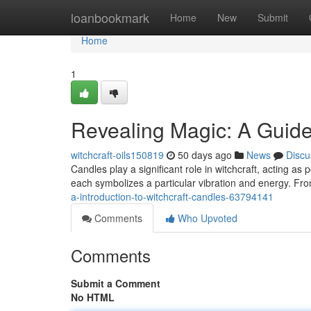
Home
loanbookmark
Home
New
Submit
Home
1
Revealing Magic: A Guide
witchcraft-oils150819
50 days ago
News
Discu
Candles play a significant role in witchcraft, acting as 
each symbolizes a particular vibration and energy. Fr
a-introduction-to-witchcraft-candles-63794141
Comments
Who Upvoted
Comments
Submit a Comment
No HTML