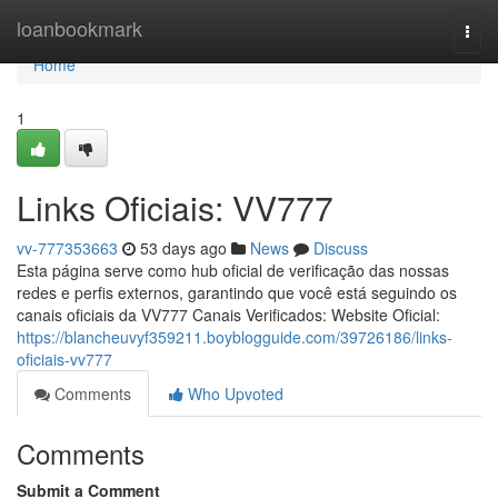
Home
loanbookmark
Togg
navi
Home
1
Links Oficiais: VV777
vv-777353663
53 days ago
News
Discuss
Esta página serve como hub oficial de verificação das nossas
redes e perfis externos, garantindo que você está seguindo os
canais oficiais da VV777 Canais Verificados: Website Oficial:
https://blancheuvyf359211.boyblogguide.com/39726186/links-
oficiais-vv777
Comments
Who Upvoted
Comments
Submit a Comment