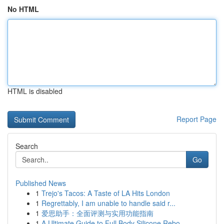
No HTML
HTML is disabled
Report Page
Search
Go
Published News
1
Trejo's Tacos: A Taste of LA Hits London
1
Regrettably, I am unable to handle said r...
1
爱思助手：全面评测与实用功能指南
1
A Ultimate Guide to Full Body Silicone Rebo...