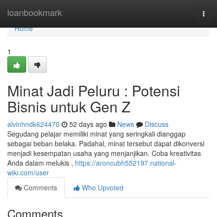
Home
loanbookmark
Togg
navi
Home
1
Minat Jadi Peluru : Potensi
Bisnis untuk Gen Z
alvinhndk624470
52 days ago
News
Discuss
Segudang pelajar memiliki minat yang seringkali dianggap
sebagai beban belaka. Padahal, minat tersebut dapat dikonversi
menjadi kesempatan usaha yang menjanjikan. Coba kreativitas
Anda dalam melukis ,
https://aroncubh552197.national-
wiki.com/user
Comments
Who Upvoted
Comments