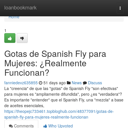
Home
loanbookmark
Togg
navi
Home
1
Gotas de Spanish Fly para
Mujeres: ¿Realmente
Funcionan?
fanniedevz635855
51 days ago
News
Discuss
La "creencia" de que las "gotas" de Spanish Fly "son efectivas"
para mujeres es "ampliamente difundida", pero ¿es "verdadera"?
Es importante "entender" que el Spanish Fly, una "mezcla" a base
de aceites esenciales,
https://theopejc733461.topbloghub.com/48377091/gotas-de-
spanish-fly-para-mujeres-realmente-funcionan
Comments
Who Upvoted