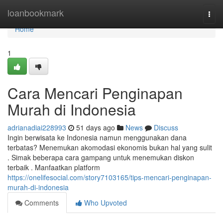
Home
loanbookmark
Togg
navi
Home
1
Cara Mencari Penginapan
Murah di Indonesia
adrianadiai228993
51 days ago
News
Discuss
Ingin berwisata ke Indonesia namun menggunakan dana
terbatas? Menemukan akomodasi ekonomis bukan hal yang sulit
. Simak beberapa cara gampang untuk menemukan diskon
terbaik . Manfaatkan platform
https://onelifesocial.com/story7103165/tips-mencari-penginapan-
murah-di-indonesia
Comments
Who Upvoted