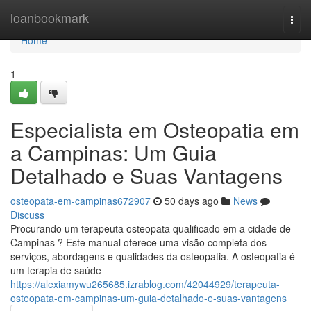
Home
loanbookmark
Togg
navi
Home
1
Especialista em Osteopatia em
a Campinas: Um Guia
Detalhado e Suas Vantagens
osteopata-em-campinas672907
50 days ago
News
Discuss
Procurando um terapeuta osteopata qualificado em a cidade de
Campinas ? Este manual oferece uma visão completa dos
serviços, abordagens e qualidades da osteopatia. A osteopatia é
um terapia de saúde
https://alexiamywu265685.izrablog.com/42044929/terapeuta-
osteopata-em-campinas-um-guia-detalhado-e-suas-vantagens