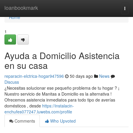
Home
loanbookmark
Togg
navi
Home
1
Ayuda a Domicilio Asistencia
en su casa
reparacin-elctrica-hogar947596
50 days ago
News
Discuss
¿Necesitas solucionar ese pequeño problema de tu hogar ? ¡
Nuestro servicio de Manitas a Domicilio es la alternativa !
Ofrecemos asistencia inmediatos para todo tipo de averías
domésticos , desde
https://instalacin-
enchufes077247.luwebs.com/profile
Comments
Who Upvoted