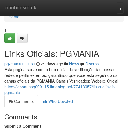
Home
loanbookmark
Togg
navi
Home
1
Links Oficiais: PGMANIA
pg-mania111089
29 days ago
News
Discuss
Esta página serve como hub oficial de verificação das nossas
redes e perfis externos, garantindo que você está seguindo os
canais oficiais da PGMANIA Canais Verificados: Website Oficial:
https://jasonucoq099115.timeblog.net/77413957/links-oficiais-
pgmania
Comments
Who Upvoted
Comments
Submit a Comment