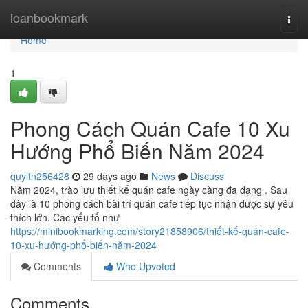
Home
loanbookmark
Togg
navi
Home
1
Phong Cách Quán Cafe 10 Xu
Hướng Phổ Biến Năm 2024
quyltn256428
29 days ago
News
Discuss
Năm 2024, trào lưu thiết kế quán cafe ngày càng đa dạng . Sau
đây là 10 phong cách bài trí quán cafe tiếp tục nhận được sự yêu
thích lớn. Các yếu tố như
https://minibookmarking.com/story21858906/thiết-kế-quán-cafe-
10-xu-hướng-phổ-biến-năm-2024
Comments
Who Upvoted
Comments