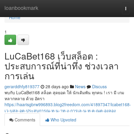
Home
loanbookmark
Togg
navi
Home
1
LuCaBet168 เว็บสล็อต :
ประสบการณ์ที่น่าทึ่ง ช่วงเวลา
การเล่น
gerarddhfy819377
28 days ago
News
Discuss
พบกับ LuCaBet168 สล็อต สุดยอด ให้ นักเดิมพัน ทุกคน ! เรา มี เกม
หลากหลาย ด้วย อัตรา
https://haarisgbrw996893.blog2freedom.com/41897347/lcabet168-
เว-บสล-อต-ประสบการณ-ท-น-าท-ง-การเล-น-ท-ค-ณต-องลอง
Comments
Who Upvoted