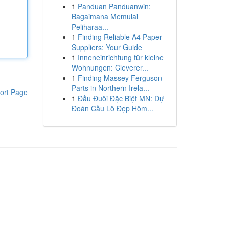
1
Panduan Panduanwin:
Bagaimana Memulai
Peliharaa...
1
Finding Reliable A4 Paper
Suppliers: Your Guide
1
Inneneinrichtung für kleine
Wohnungen: Cleverer...
1
Finding Massey Ferguson
Parts in Northern Irela...
ort Page
1
Đầu Đuôi Đặc Biệt MN: Dự
Đoán Cầu Lô Đẹp Hôm...