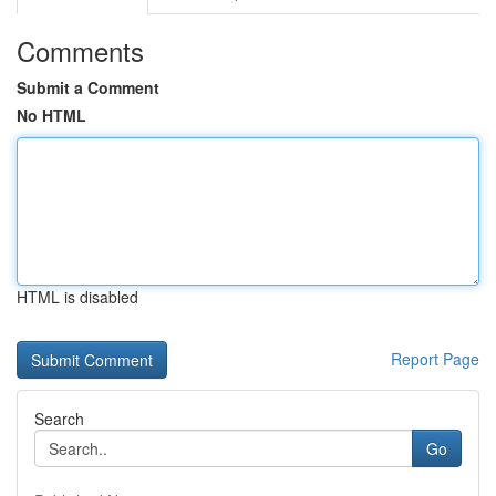
Comments
Submit a Comment
No HTML
HTML is disabled
Report Page
Search
Go