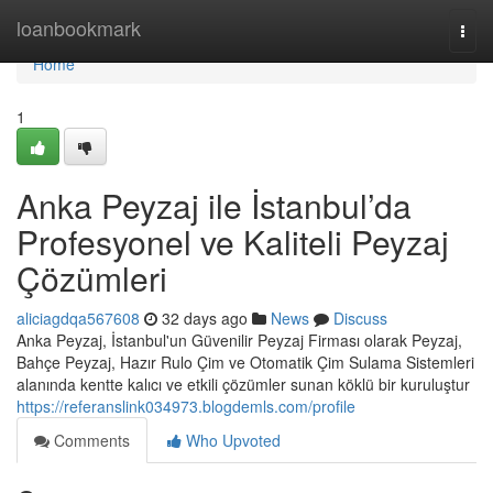
Home
loanbookmark
Togg
navi
Home
1
Anka Peyzaj ile İstanbul’da
Profesyonel ve Kaliteli Peyzaj
Çözümleri
aliciagdqa567608
32 days ago
News
Discuss
Anka Peyzaj, İstanbul'un Güvenilir Peyzaj Firması olarak Peyzaj,
Bahçe Peyzaj, Hazır Rulo Çim ve Otomatik Çim Sulama Sistemleri
alanında kentte kalıcı ve etkili çözümler sunan köklü bir kuruluştur
https://referanslink034973.blogdemls.com/profile
Comments
Who Upvoted