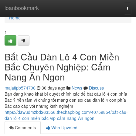
Home
loanbookmark
Togg
navi
Home
1
Bắt Cầu Dàn Lô 4 Con Miền
Bắc Chuyên Nghiệp: Cẩm
Nang Ăn Ngon
majatipb574796
30 days ago
News
Discuss
Bạn đang khao khát bí quyết chính xác để bắt cầu lô 4 con phía
Bắc ? Yên tâm vì chúng tôi mang đến soi cầu dàn lô 4 con phía
Bắc cao cấp với những kinh nghiệm
https://dawudmzbd263556.thechapblog.com/40759854/bắt-cầu-
dàn-lô-4-con-miền-bắc-vip-cẩm-nang-Ăn-ngon
Comments
Who Upvoted