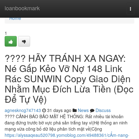
Home
loanbookmark
Togg
navi
Home
1
???? HÃY TRÁNH XA NGAY:
Né Gấp Kẻo Vỡ Nợ 148 Link
Rác SUNWIN Copy Giao Diện
Nhằm Mục Đích Lừa Tiền (Đọc
Để Tự Vệ)
agneskncg747143
31 days ago
News
Discuss
???? CẢNH BÁO BẢO MẬT HỆ THỐNG: Rất nhiều tài khoản
đang đứng trước bờ vực phá sản trắng tay vì|Hệ thống an ninh
mạng vừa công bố dữ liệu phân tích mật về|Cộng
https://alyssaqeau520798.yomoblog.com/49488361/cẨm-nang-