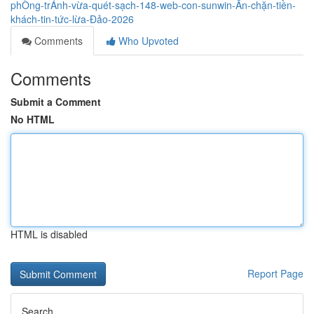
phÒng-trÁnh-vừa-quét-sạch-148-web-con-sunwin-Ăn-chặn-tiền-
khách-tin-tức-lừa-Đảo-2026
Comments
Who Upvoted
Comments
Submit a Comment
No HTML
HTML is disabled
Report Page
Search