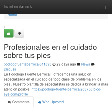
Home
loanbookmark
Togg
navi
Home
1
Profesionales en el cuidado
sobre tus pies
podlogofuenteberrocal641893
29 days ago
News
Discuss
En Podólogo Fuente Berrocal , ofrecemos una solución
especializada en el cuidado de todo clase de problema en los
pies . Nuestro plantilla de especialistas se dedica a brindar la más
atención posible,
https://podlogo-fuente-berrocal203756.blog-
eye.com/profile
Comments
Who Upvoted